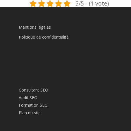
5/5 - (1 vote)
un référencement local si le domaine est
compétitif, puis on cherchera à étendre sa
visibilité à plus grande échelle par la suite.
Certains domaines niches permettent de se
Mentions légales
positionner très rapidement dans toute la France.
Politique de confidentialité
Consultant SEO
Audit SEO
Formation SEO
Plan du site