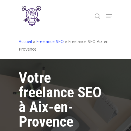
Skip
to
Menu
search
Close
main
Menu
content
Accueil
»
Freelance SEO
»
Freelance SEO Aix-en-
Provence
Votre
freelance SEO
à Aix-en-
Provence